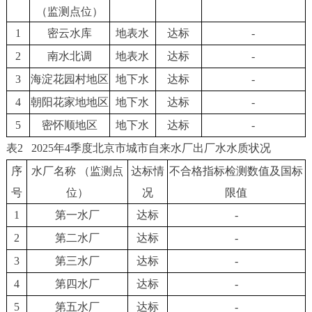
（监测点位）
1
密云水库
地表水
达标
-
2
南水北调
地表水
达标
-
3
海淀花园村地区
地下水
达标
-
4
朝阳花家地地区
地下水
达标
-
5
密怀顺地区
地下水
达标
-
表2 2025年4季度北京市城市自来水厂出厂水水质状况
序
水厂名称
（监测点
达标情
不合格指标检测数值及国标
号
位）
况
限值
1
第一水厂
达标
-
2
第二水厂
达标
-
3
第三水厂
达标
-
4
第四水厂
达标
-
5
第五水厂
达标
-