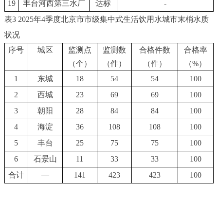
19
丰台河西第三
水厂
达标
-
表3 2025年4季度北京市市级集中式生活饮用水城市末梢水质
状况
序号
城区
监测点
监测数
合格件数
合格率
（个）
（件）
（件）
（
%）
1
东城
18
54
54
100
2
西城
23
69
69
100
3
朝阳
2
8
8
4
8
4
100
4
海淀
36
108
108
100
5
丰台
25
75
75
100
6
石景山
11
33
33
100
合计
—
14
1
423
423
100